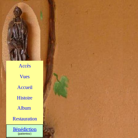
Accès
Vues
Accueil
Histoire
Album
Restauration
Bénédiction
(patientez)