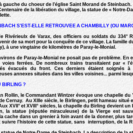
ée à gauche du choeur de l'église Saint Morand de Steinbach. 
ntenaire de la libération du village, la statue de « Notre-
ette.
BACH S'EST-ELLE RETROUVEE A CHAMBILLY (OU MARC
de Rivérieulx de Varax, des officiers ou soldats du 334° R
venir de sa mort pour la conquête de ce village. La famille d
), à une vingtaine de kilomètres de Paray-le-Monial.
irons de Paray-le-Monial ne posait pas de problème. En effet
voies ferrées. De nombreux trains transitaient par « l'é
sés évacués du front. Ces derniers étaient soignés à l'
euses annexes situées dans les villes voisines... parmi lesq
 BIRLING ?
an Rollin, le Commandant Wintzer évoque une chapelle du " 
de Cernay. Au Xllle siècle, le Birlingen, petit hameau situé 
Aux XVll° et XVlll° siècles, la chapelle du Birling devient un
on, la statue (réputée miraculeuse) de la Vierge est sauv
 cache dans un grenier à foin avant de la donner, plus tard,
suivre l'histoire de cette statue, sans interruption, de la 
a statue de Notre-Dame de Steinbach. La description de la 