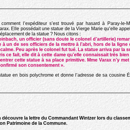
comment l’expéditeur s’est trouvé par hasard à Paray-le-Mo
arax. Elle possédait une statue de la Vierge Marie qu’elle app
déplacement de la statue ? Nous citons :
nbach, un officier (sans doute le colonel d’artillerie) rema
 à un de ses officiers de la mettre à l’abri, hors de la ligne
alme. Peu après le colonel fut tué. La statue arriva par la s
ce fait, elle dit à cette dame qu’elle connaissait très bie
 rentrer cette statue à sa place primitive. Mme Varax n’y met
a confirmé son consentement ».
tatue en bois polychrome et donne l’adresse de sa cousine Ém
ach découvre la lettre du Commandant Wintzer lors du class
sion Patrimoine de la Commune.