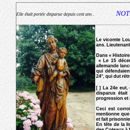
NOT
Elle était portée disparue depuis cent ans .
Le vicomte Lou
ans. Lieutenant
Dans « Histoire
« Le 15 décem
allemande lancé
qui défendaient
24°, qui dut r
[ ] La 24e eut
disparus était
progression et q
Ceci est corr
mentionne que 
et fait prisonn
En tête de la l
des Coteaux à 