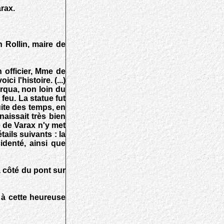
arax.
 Rollin, maire de
 officier, Mme de
 l'histoire. (...)
arqua, non loin du
 feu. La statue fut
uite des temps, en
naissait très bien
e de Varax n'y met
ails suivants : la
identé, ainsi que
à côté du pont sur
 à cette heureuse