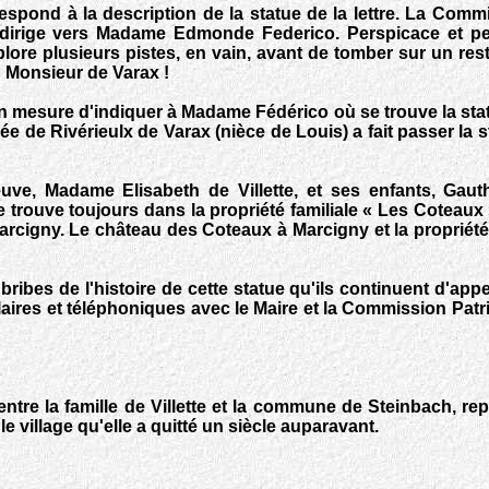
pond à la description de la statue de la lettre. La Comm
la dirige vers Madame Edmonde Federico. Perspicace et pe
plore plusieurs pistes, en vain, avant de tomber sur un res
n Monsieur de Varax !
en mesure d'indiquer à Madame Fédérico où se trouve la st
e de Rivérieulx de Varax (nièce de Louis) a fait passer la st
uve, Madame Elisabeth de Villette, et ses enfants, Gauthi
e trouve toujours dans la propriété familiale « Les Coteaux
 Marcigny. Le château des Coteaux à Marcigny et la propriét
ribes de l'histoire de cette statue qu'ils continuent d'ap
laires et téléphoniques avec le Maire et la Commission Patr
entre la famille de Villette et la commune de Steinbach, re
e village qu'elle a quitté un siècle auparavant.