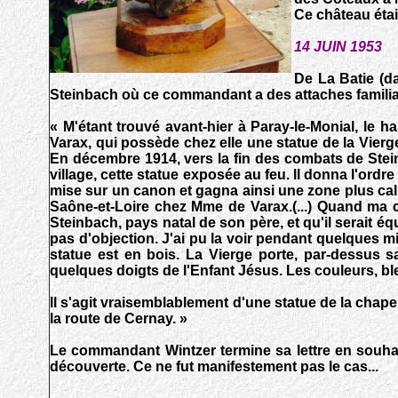
Ce château étai
14 JUIN 1953
De La Batie (d
Steinbach où ce commandant a des attaches familiale
« M'étant trouvé avant-hier à Paray-le-Monial, le 
Varax, qui possède chez elle une statue de la Vierge 
En décembre 1914, vers la fin des combats de Steinba
village, cette statue exposée au feu. ll donna l'ordre 
mise sur un canon et gagna ainsi une zone plus calme
Saône-et-Loire chez Mme de Varax.(...) Quand ma cou
Steinbach, pays natal de son père, et qu'il serait éq
pas d'objection. J'ai pu la voir pendant quelques m
statue est en bois. La Vierge porte, par-dessus 
quelques doigts de l'Enfant Jésus. Les couleurs, ble
ll s'agit vraisemblablement d'une statue de la chapel
la route de Cernay. »
Le commandant Wintzer termine sa lettre en souhai
découverte. Ce ne fut manifestement pas le cas...