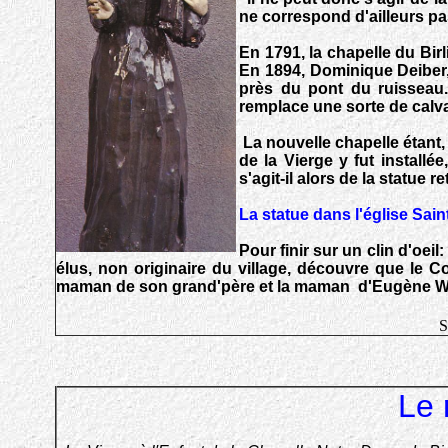
ne correspond d'ailleurs pa
En 1791, la chapelle du Bir
En 1894, Dominique Deiber,
près du pont du ruisseau.
remplace une sorte de calvai
La nouvelle chapelle étant,
de la Vierge y fut installé
s'agit-il alors de la statue 
La statue dans l'église Sai
Pour finir sur un clin d'oei
élus, non originaire du village, découvre que le
maman de son grand'père et la maman d'Eugène Wint
S
Le