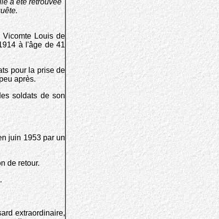
le a été retrouvée
uête.
u Vicomte Louis de
 1914 à l'âge de 41
ts pour la prise de
 peu après.
des soldats de son
 en juin 1953 par un
on de retour.
.
ard extraordinaire,