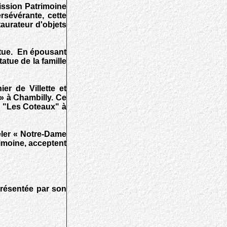
ission Patrimoine
rsévérante, cette
taurateur d'objets
atue. En épousant
atue de la famille
er de Villette et
 » à Chambilly. Ce
é "Les Coteaux" à
peler « Notre-Dame
imoine, acceptent
présentée par son