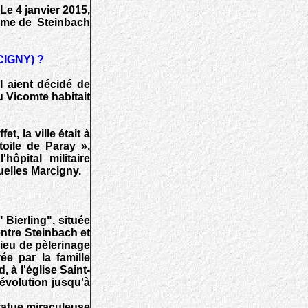
Le 4 janvier 2015,
Dame de Steinbach
IGNY) ?
I aient décidé de
u Vicomte habitait
, la ville était à
toile de Paray »,
hôpital militaire
uelles Marcigny.
Bierling", située
entre Steinbach et
 lieu de pèlerinage
ée par la famille
 à l'église Saint-
Révolution jusqu'à
statue miraculeuse