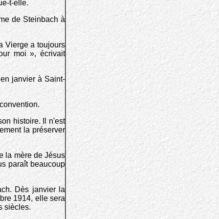
e-t-elle.
ame de Steinbach à
a Vierge a toujours
ur moi », écrivait
 en janvier à Saint-
 convention.
 histoire. Il n'est
lement la préserver
de la mère de Jésus
sus paraît beaucoup
ach. Dès janvier la
bre 1914, elle sera
 siècles.