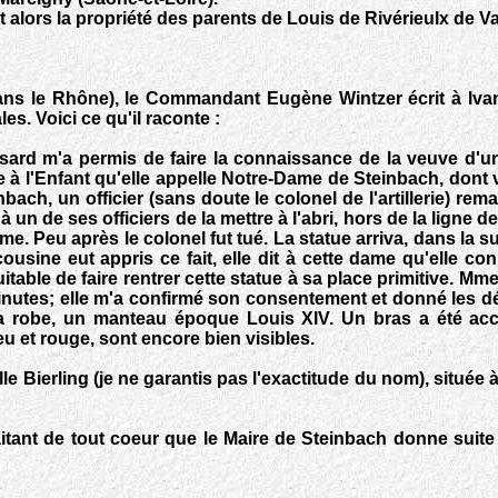
t alors la propriété des parents de Louis de Rivérieulx de V
ans le Rhône), le Commandant Eugène Wintzer écrit à lvan
s. Voici ce qu'il raconte :
hasard m'a permis de faire la connaissance de la veuve d'un
à l'Enfant qu'elle appelle Notre-Dame de Steinbach, dont voici
ch, un officier (sans doute le colonel de l'artillerie) rem
à un de ses officiers de la mettre à l'abri, hors de la ligne de
. Peu après le colonel fut tué. La statue arriva, dans la s
sine eut appris ce fait, elle dit à cette dame qu'elle con
uitable de faire rentrer cette statue à sa place primitive. Mm
inutes; elle m'a confirmé son consentement et donné les dét
sa robe, un manteau époque Louis XlV. Un bras a été acc
u et rouge, sont encore bien visibles.
le Bierling (je ne garantis pas l'exactitude du nom), située 
tant de tout coeur que le Maire de Steinbach donne suite