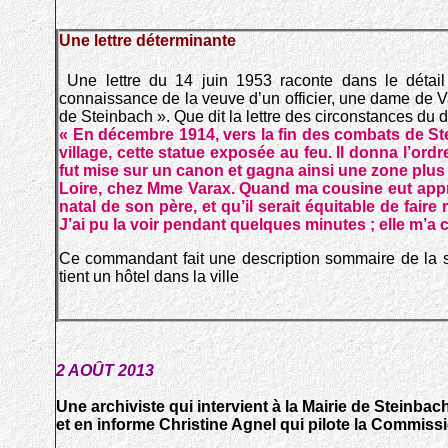
Une lettre déterminante
Une lettre du 14 juin 1953 raconte dans le détail 
connaissance de la veuve d’un officier, une dame de V
de Steinbach ». Que dit la lettre des circonstances du 
« En décembre 1914, vers la fin des combats de Stei
village, cette statue exposée au feu. Il donna l’ordre
fut mise sur un canon et gagna ainsi une zone plus c
Loire, chez Mme Varax. Quand ma cousine eut appris 
natal de son père, et qu’il serait équitable de faire
J’ai pu la voir pendant quelques minutes ; elle m’
Ce commandant fait une description sommaire de la s
tient un hôtel dans la ville
2 AOÛT 2013
Une archiviste qui intervient à la Mairie de Steinb
et en informe Christine Agnel qui pilote la Commis