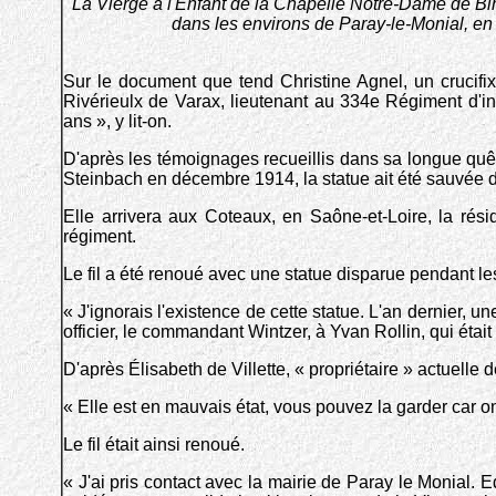
La Vierge à l'Enfant de la Chapelle Notre-Dame de Birl
dans les environs de Paray-le-Monial, en 
Sur le document que tend Christine Agnel, un crucif
Rivérieulx de Varax, lieutenant au 334e Régiment d'in
ans », y lit-on.
D'après les témoignages recueillis dans sa longue quête
Steinbach en décembre 1914, la statue ait été sauvée d
Elle arrivera aux Coteaux, en Saône-et-Loire, la rés
régiment.
Le fil a été renoué avec une statue disparue pendant 
« J'ignorais l'existence de cette statue. L'an dernier, 
officier, le commandant Wintzer, à Yvan Rollin, qui était 
D'après Élisabeth de Villette, « propriétaire » actuelle d
« Elle est en mauvais état, vous pouvez la garder car on 
Le fil était ainsi renoué.
« J'ai pris contact avec la mairie de Paray le Monial.