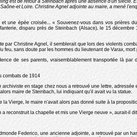
ing est de retour à Steinbach après une absence d'un siècle. El
Saône-et Loire. Christine Agnel adjointe au maire, a mené l'enq
ix et une épée croisée... « Souvenez-vous dans vos prières d
fanterie, disparu près de Steinbach (Alsace), le 15 décembre
 par Christine Agnel, il semblerait que lors des violents comba
u feu, sans doute par les hommes du lieutenant de Varax, mort
idence de ses parents, vraisemblablement transportée là par 
les combats de 1914
une archiviste en stage chez nous a retrouvé une lettre, adressée
alors maire de Steinbach, lui indiquant qu'il avait vu la statue.
e la Vierge, le maire n'avait alors pas donné suite à la propositi
a reconstruit la chapelle et mis une Vierge neuve », aurait-il dit
 Edmonde Federico, une ancienne adjointe, a retrouvé par un has