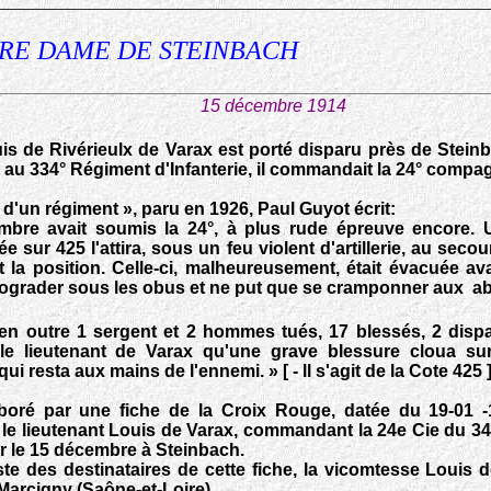
RE DAME DE STEINBACH
15 décembre 1914
is de Rivérieulx de Varax est porté disparu près de Steinb
 au 334° Régiment d'Infanterie, il commandait la 24° compag
 d'un régiment », paru en 1926, Paul Guyot écrit:
bre avait soumis la 24°, à plus rude épreuve encore. U
e sur 425 l'attira, sous un feu violent d'artillerie, au sec
 la position. Celle-ci, malheureusement, était évacuée ava
étrograder sous les obus et ne put que se cramponner aux 
, en outre 1 sergent et 2 hommes tués, 17 blessés, 2 disp
 le lieutenant de Varax qu'une grave blessure cloua sur
ui resta aux mains de l'ennemi. » [ - ll s'agit de la Cote 425 
oboré par une fiche de la Croix Rouge, datée du 19-01 
le lieutenant Louis de Varax, commandant la 24e Cie du 344
ier le 15 décembre à Steinbach.
iste des destinataires de cette fiche, la vicomtesse Louis
Marcigny (Saône-et-Loire).