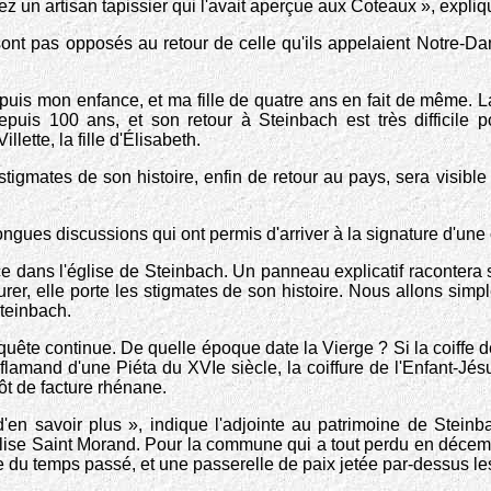
hez un artisan tapissier qui l'avait aperçue aux Coteaux », expliqu
ont pas opposés au retour de celle qu'ils appelaient Notre-D
epuis mon enfance, et ma fille de quatre ans en fait de même. L
puis 100 ans, et son retour à Steinbach est très difficile po
lette, la fille d'Élisabeth.
stigmates de son histoire, enfin de retour au pays, sera visible
gues discussions qui ont permis d'arriver à la signature d'une
 dans l'église de Steinbach. Un panneau explicatif racontera son
urer, elle porte les stigmates de son histoire. Nous allons simp
Steinbach.
 quête continue. De quelle époque date la Vierge ? Si la coiffe 
o-flamand d'une Piéta du XVIe siècle, la coiffure de l'Enfant-Jé
ôt de facture rhénane.
'en savoir plus », indique l'adjointe au patrimoine de Steinb
église Saint Morand. Pour la commune qui a tout perdu en décem
u temps passé, et une passerelle de paix jetée par-dessus les