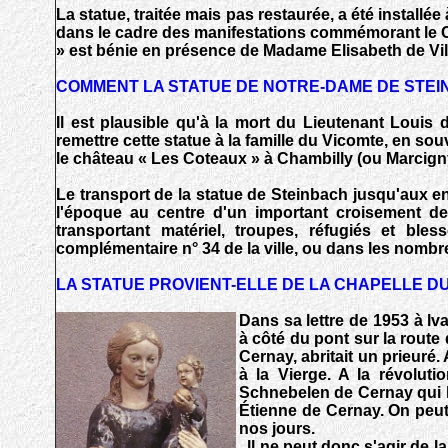
La statue, traitée mais pas restaurée, a été install
dans le cadre des manifestations commémorant le Ce
» est bénie en présence de Madame Elisabeth de Vill
COMMENT LA STATUE DE NOTRE-DAME DE STEIN
Il est plausible qu'à la mort du Lieutenant Louis 
remettre cette statue à la famille du Vicomte, en sou
le château « Les Coteaux » à Chambilly (ou Marcigny
Le transport de la statue de Steinbach jusqu'aux env
l'époque au centre d'un important croisement de 
transportant matériel, troupes, réfugiés et bles
complémentaire n° 34 de la ville, ou dans les nombr
LA STATUE PROVIENT-ELLE DE LA CHAPELLE DU
Dans sa lettre de 1953 à lv
à côté du pont sur la route 
Cernay, abritait un prieuré. 
à la Vierge. A Ia révoluti
Schnebelen de Cernay qui la
Étienne de Cernay. On peut 
nos jours.
ll ne peut donc s'agir de l