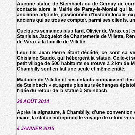
Aucune statue de Steinbach ou de Cernay ne corres
contacte alors la Mairie de Paray-le-Monial qui 
ancienne adjointe, passionnée d'histoire locale, ex
anciens qui se trouve compter, parmi ses clients, u
Quelques semaines plus tard, Olivier de Varax est 
Stanislas Jacquelot de Chantemerle de Villette, René
de Varax à la famille de Villette.
Leur fils Jean-Pierre étant décédé, ce sont sa ve
Ghislaine Saudo, qui hébergent la statue. Celle-ci s
petit village de 500 habitants se trouve à 2 km de
Chambilly sont en fait une seule et même entité.
Madame de Villette et ses enfants connaissent des b
de Steinbach » et, après plusieurs échanges épisto
l'idée du retour de la statue à Steinbach.
20 AOÛT 2014
Après la signature, à Chambilly, d'une convention 
maire, la statue entreprend le voyage de retour vers l
4 JANVIER 2015