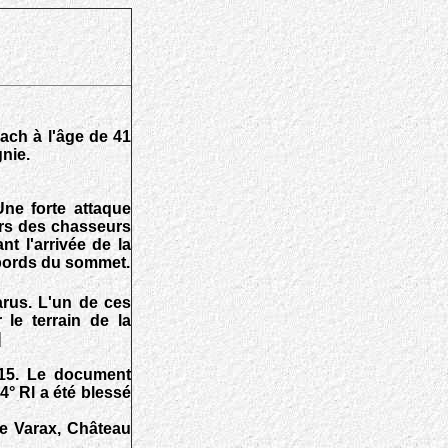
ach à l'âge de 41
nie.
ne forte attaque
ours des chasseurs
nt l'arrivée de la
abords du sommet.
arus. L'un de ces
 le terrain de la
]
-15. Le document
° Rl a été blessé
 de Varax, Château