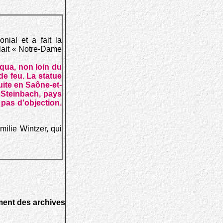
nial et a fait la
elait « Notre-Dame
rqua, non loin du
 de feu. La statue
uite en Saône-et-
n Steinbach, pays
 pas d’objection.
ilie Wintzer, qui
ement des archives