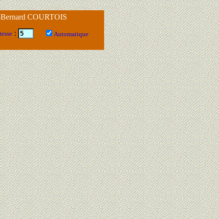
n-Bernard COURTOIS
:
esse
Automatique