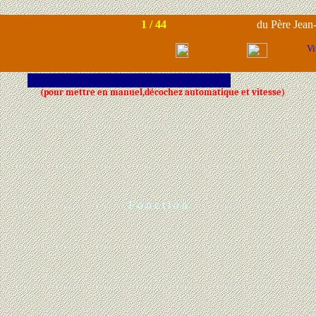
1 /
44
du Père Jea
Vit
(pour mettre en manuel,décochez automatique et vitesse)
F o n c t i o n