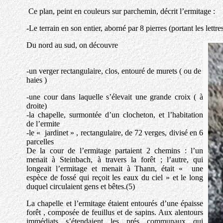
Ce plan, peint en couleurs sur parchemin, décrit l’ermitage :
-Le terrain en son entier, aborné par 8 pierres (portant les let
Du nord au sud, on découvre
-un verger rectangulaire, clos, entouré de murets ( ou de
haies )
-une cour dans laquelle s’élevait une grande croix ( à
droite)
-la chapelle, surmontée d’un clocheton, et l’habitation
de l’ermite
-le « jardinet » , rectangulaire, de 72 verges, divisé en 6
parcelles
De la cour de l’ermitage partaient 2 chemins : l’un
menait à Steinbach, à travers la forêt ; l’autre, qui
longeait l’ermitage et menait à Thann, était « une
espèce de fossé qui reçoit les eaux du ciel » et le long
duquel circulaient gens et bêtes.(5)
La chapelle et l’ermitage étaient entourés d’une épaisse
forêt , composée de feuillus et de sapins. Aux alentours
immédiats s’étendaient les prés communaux qui