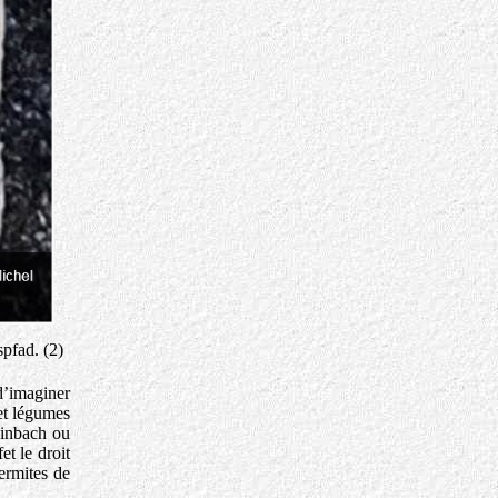
pfad. (2)
d’imaginer
 et légumes
teinbach ou
et le droit
ermites de