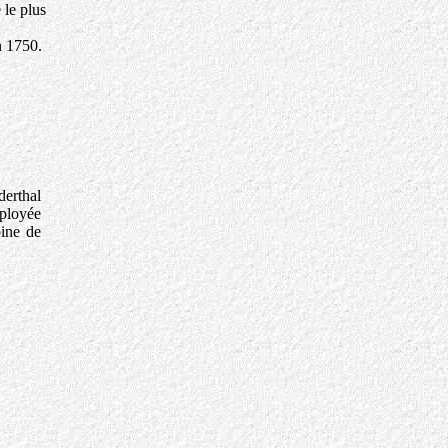
 le plus
en 1750.
derthal
éployée
oine de