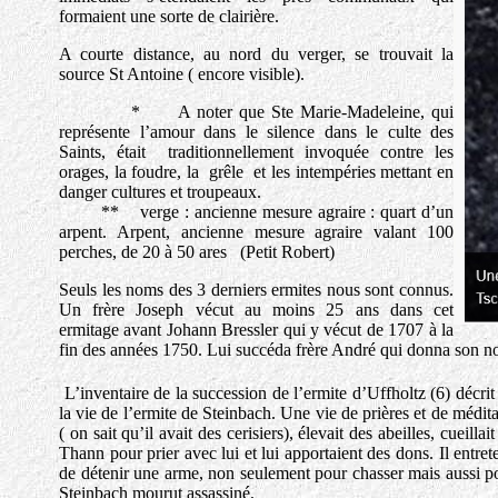
formaient une sorte de clairière.
A courte distance, au nord du verger, se trouvait la
source St Antoine ( encore visible).
* A noter que Ste Marie-Madeleine, qui
représente l’amour dans le silence dans le culte des
Saints, était traditionnellement invoquée contre les
orages, la foudre, la grêle et les intempéries mettant en
danger cultures et troupeaux.
** verge : ancienne mesure agraire : quart d’un
arpent. Arpent, ancienne mesure agraire valant 100
perches, de 20 à 50 ares (Petit Robert)
Seuls les noms des 3 derniers ermites nous sont connus.
Un frère Joseph vécut au moins 25 ans dans cet
ermitage avant Johann Bressler qui y vécut de 1707 à la
fin des années 1750. Lui succéda frère André qui donna son no
L’inventaire de la succession de l’ermite d’Uffholtz (6) décrit
la vie de l’ermite de Steinbach. Une vie de prières et de méditati
( on sait qu’il avait des cerisiers), élevait des abeilles, cueil
Thann pour prier avec lui et lui apportaient des dons. Il entrete
de détenir une arme, non seulement pour chasser mais aussi po
Steinbach mourut assassiné.