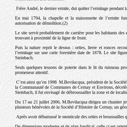
Frère André, le dernier ermite, dut quitter l’ermitage pendant 
En mai 1794, la chapelle et la maisonnette de l’ermite fu
autorisation de démolition.(2)
Le site servit probablement de carrière pour les habitants des 
trouvant à proximité de la ligne de front.
Puis la nature reprit le dessus : orties, lierre et ronces re
l’ermitage sur une carte forestière date de 1878. Le site fig
Steinbach.
Seuls quelques tessons de poterie dans le lit du ruisseau proc
promeneur attentif.
C’est ainsi qu’en 1998 M.Bevilacqua, président de la Sociét
la Communauté de Communes de Cernay et Environs, décelèrent
Steinbach, il fut envisagé de débroussailler la zone et de localis
Du 17 au 21 juillet 2006, M.Bevilacqua dirigea un chantier jeu
plusieurs bénévoles de la Société d’Histoire de Cernay, un gé
Après avoir débarrassé le monticule des orties et broussailles 
De dimensions modestes et de plan basilical, celle ci est orien