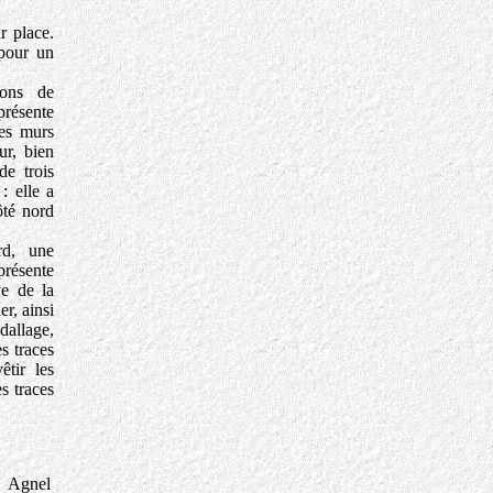
r place.
 pour un
ions de
présente
Les murs
r, bien
de trois
: elle a
ôté nord
rd, une
présente
ve de la
er, ainsi
dallage,
s traces
êtir les
s traces
.
e Agnel