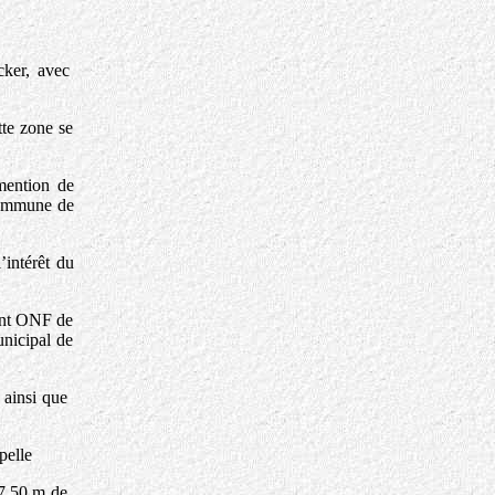
cker, avec
tte zone se
 mention de
 commune de
’intérêt du
gent ONF de
nicipal de
 ainsi que
pelle
 7,50 m de