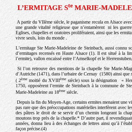
te
L’ERMITAGE S
MARIE-MADELEI
A partir du VIIème siècle, le paganisme recula en Alsace avec
une grande vitalité religieuse que n’entamèrent ni les guerres
Eglises, chapelles et oratoires proliféraient, ainsi que les ermit
vivre seuls, loin du monde .
L’ermitage Ste Marie-Madeleine de Steinbach, aussi connu s
d’ermitages recensés en Haute Alsace (1). Il est situé à la l
l’ermite), vallon encaissé entre l’Amselkopf et le Herrenstuben,
Si l’on retrouve des mentions de la chapelle Ste Marie-Ma
d’Autriche (1471), dans l’urbaire de Cernay (1580) ainsi que s
ème
ème
( 2
moitié du XVIII
siècle) sous la désignation « Herm
1750, opposèrent l’ermite de Steinbach à la commune de Stei
ème
Marie-Madeleine au 18
siècle.
Depuis la fin du Moyen-Age, certains ermites menaient une vie b
pas rare que des préoccupations matérielles interfèrent avec les
des pâtres le droit de se servir d’un chemin longeant la ch
moutons trop près de la chapelle.* D’autre part, il revendiquait
années, donna lieu à des échanges de lettres ainsi qu’à l’étab
façon précise.(4)