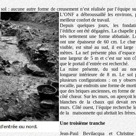
sol : aucune autre forme de creusement n’est réalisée par l’équipe su
L’ONF a
débroussaillé les environs,
meilleur confort de travail.
Depuis quelques jours, les fondat
l’édifice ont été dégagées. La chapelle 
très nettement une forme abbatiale. 
ont une épaisseur de 60 cm. Le chœu
visible, est situé au sud, il est large 
mètres. La nef présente plus d’espace 
une largeur de 5 m et c’est sur son c
que le portail d’entrée est recherché.
La ruine présente, du sud au no
longueur intérieure de 8 m. Le sol 
plusieurs configurations : on y obser
rocaille, par endroits une forme de morti
que des briques anciennes, en forme de 
côté chœur. Sur les murs, on aperçoit le
blanches de la chaux qui devait rev
murs. Côté ouest, l’équipe recherche le
de la maisonnette qui abritait les frères
Une troisième tranche
Jean-Paul Bevilacqua et Christin