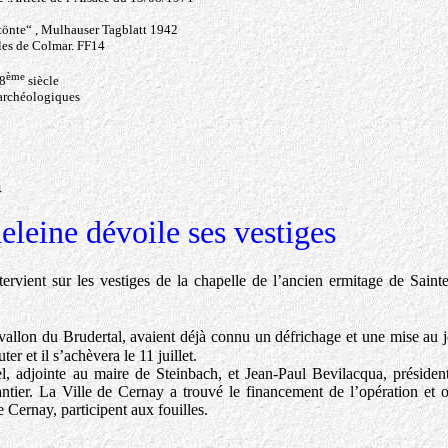
rtönte“ , Mulhauser Tagblatt 1942
les de Colmar. FF14
ème
18
siècle
 archéologiques
4
leine dévoile ses vestiges
rvient sur les vestiges de la chapelle de l’ancien ermitage de Saint
 vallon du Brudertal, avaient déjà connu un défrichage et une mise au 
r et il s’achèvera le 11 juillet.
el, adjointe au maire de Steinbach, et Jean-Paul Bevilacqua, présiden
antier. La Ville de Cernay a trouvé le financement de l’opération et o
 Cernay, participent aux fouilles.