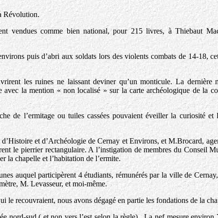
la Révolution.
rent vendues comme bien national, pour 215 livres, à Thiebaut Ma
environs puis d’abri aux soldats lors des violents combats de 14-18, ce
couvrirent les ruines ne laissant deviner qu’un monticule. La dernière
ure avec la mention « non localisé » sur la carte archéologique de la
he de l’ermitage ou tuiles cassées pouvaient éveiller la curiosité et l
é d’Histoire et d’Archéologie de Cernay et Environs, et M.Brocard, a
 le pierrier rectangulaire. A l’instigation de membres du Conseil Mu
er la chapelle et l’habitation de l’ermite.
nes auquel participèrent 4 étudiants, rémunérés par la ville de Cernay,
omètre, M. Levasseur, et moi-même.
qui le recouvraient, nous avons dégagé en partie les fondations de la cha
tée nord-sud ( et non vers l’est selon la règle) . La nef mesure environ