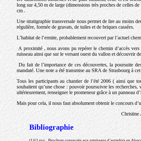
long sur 4,50 m de large (dimensions très proches de celles de
cm .
Une stratigraphie transversale nous permet de lire au moins d
régulière, formée de gravats, de tuiles et de briques cassées.
L’habitat de l’ermite, probablement recouvert par l’actuel chemin
A proximité , nous avons pu repérer le chemin d’accès vers St
ruisseau ainsi que sur le versant ouest du vallon et découvrir d
Du fait de l’importance de ces découvertes, la poursuite des
mandaté. Une note a été transmise au SRA de Strasbourg à cet 
Tous les participants au chantier de l’été 2006 ( ainsi que tou
souhaitent qu’une chose : pouvoir poursuivre les recherches, val
ultérieurement, renseigner le promeneur grâce à un panneau d’
Mais pour cela, il nous faut absolument obtenir le 
Christine Agn
Bibliographie
(1)J.Levy . Brochure consacrée aux ermitages d’autrefois en Alsac