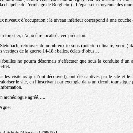
 la chapelle de l’ermitage de Bergheim) . L’épaisseur moyenne des murs
eux niveaux d’occupation ; le niveau inférieur correspond à une couche
 forestier, n’a pu être localisé avec précision.
einbach, retrouver de nombreux tessons (poterie culinaire, verre ) da
es vestiges de la guerre 14-18 : balles, éclats d’obus…
 fouilles ne pourra désormais s’effectuer que sous la conduite d’un 
effet.
s les visiteurs qui l’ont découvert), ont été captivés par le site et le 
oriser le site, en l’inscrivant par exemple dans un circuit touristique 
information.
concours d’un archéologue agréé…..
el
e .Article de l’Alsace du 13/08/1971