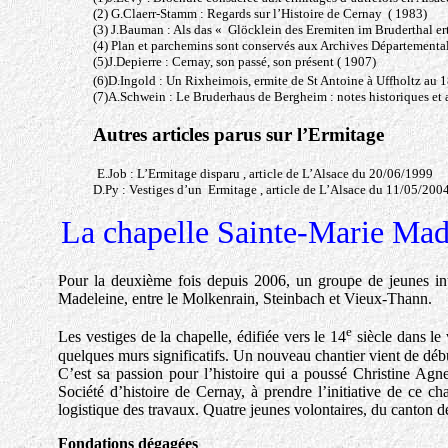
(2) G.Claerr-Stamm : Regards sur l’Histoire de Cernay ( 1983)
(3) J.Bauman : Als das « Glöcklein des Eremiten im Bruderthal e
(4) Plan et parchemins sont conservés aux Archives Départementa
(5)J.Depierre : Cernay, son passé, son présent ( 1907)
(6)D.Ingold : Un Rixheimois, ermite de St Antoine à Uffholtz au 
(7)A.Schwein : Le Bruderhaus de Bergheim : notes historiques et
Autres articles parus sur l’Ermitage
E.Job : L’Ermitage disparu , article de L’Alsace du 20/06/1999
D.Py : Vestiges d’un Ermitage , article de L’Alsace du 11/05/200
La chapelle Sainte-Marie Made
Pour la deuxième fois depuis 2006, un groupe de jeunes inte
Madeleine, entre le Molkenrain, Steinbach et Vieux-Thann.
e
Les vestiges de la chapelle, édifiée vers le 14
siècle dans le
quelques murs significatifs. Un nouveau chantier vient de débute
C’est sa passion pour l’histoire qui a poussé Christine Agn
Société d’histoire de Cernay, à prendre l’initiative de ce ch
logistique des travaux. Quatre jeunes volontaires, du canton de
Fondations dégagées