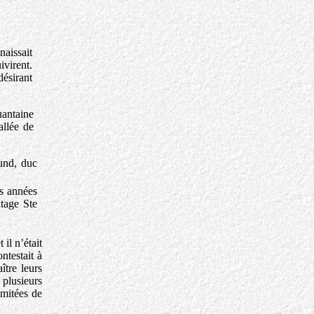
naissait
ivirent.
désirant
uantaine
allée de
und, duc
es années
tage Ste
il n’était
ntestait à
ître leurs
 plusieurs
imitées de