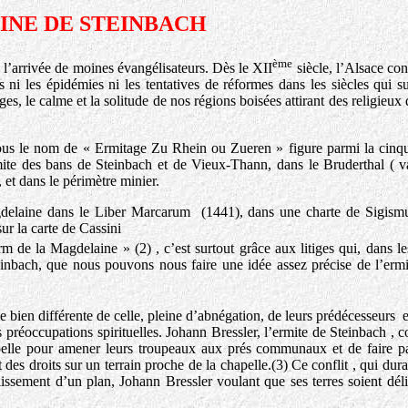
NE DE STEINBACH
ème
 l’arrivée de moines évangélisateurs. Dès le XII
siècle, l’Alsace con
 ni les épidémies ni les tentatives de réformes dans les siècles qui su
ages, le calme et la solitude de nos régions boisées attirant des religieux 
ous le nom de « Ermitage Zu Rhein ou Zueren » figure parmi la cinq
imite des bans de Steinbach et de Vieux-Thann, dans le Bruderthal ( v
 et dans le périmètre minier.
gdelaine dans le Liber Marcarum (1441), dans une charte de Sigism
ur la carte de Cassini
 de la Magdelaine » (2) , c’est surtout grâce aux litiges qui, dans l
nbach, que nous pouvons nous faire une idée assez précise de l’ermi
ien différente de celle, pleine d’abnégation, de leurs prédécesseurs et 
 préoccupations spirituelles. Johann Bressler, l’ermite de Steinbach , co
apelle pour amener leurs troupeaux aux prés communaux et de faire pa
 des droits sur un terrain proche de la chapelle.(3) Ce conflit , qui dura
lissement d’un plan, Johann Bressler voulant que ses terres soient dél