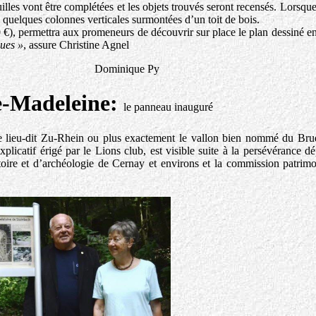
illes vont être complétées et les objets trouvés seront recensés. Lorsque
ec quelques colonnes verticales surmontées d’un toit de bois.
€), permettra aux promeneurs de découvrir sur place le plan dessiné 
ques »
, assure Christine Agnel
 Dominique Py
e-Madeleine:
le panneau inauguré
e le lieu-dit Zu-Rhein ou plus exactement le vallon bien nommé du Bru
plicatif érigé par le Lions club, est visible suite à la persévérance d
toire et d’archéologie de Cernay et environs et la commission patrim