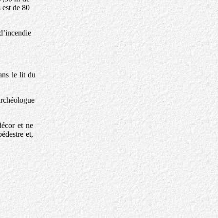
 est de 80
 d’incendie
ns le lit du
archéologue
décor et ne
pédestre et,