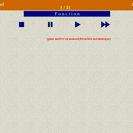
el
1 /
11
F o n c t i o n
(pour mettre en manuel,décochez automatique)